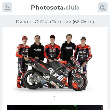
Photosota
.club
Пилоты Gp2 Из Эстонии (66 Фото)
Категории
Фото
Много картинок...
Футбол
Баскетбол
1.
Хоккей
Велогонки