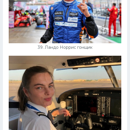
39. Ландо Норрис гонщик