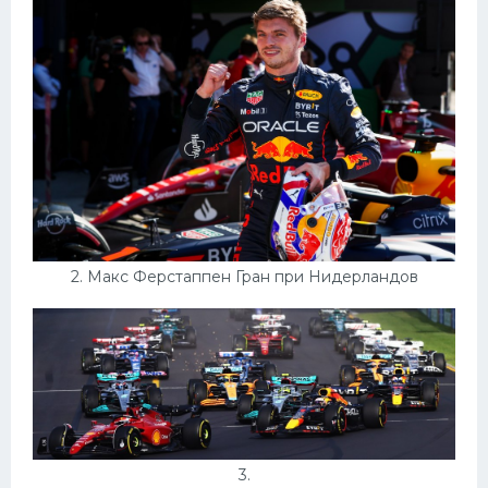
Конькобежный спорт
Тренажеры
Интерьеры квартир
2. Макс Ферстаппен Гран при Нидерландов
3.