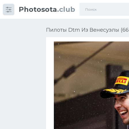
Photosota
.club
Категории
Фото
Пилоты Dtm Из Венесуэлы (66
Много картинок...
Футбол
Баскетбол
Хоккей
Велогонки
Конькобежный спорт
Тренажеры
Интерьеры квартир