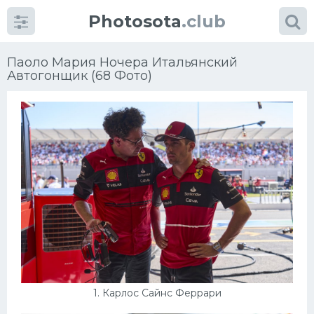
Photosota
.club
Паоло Мария Ночера Итальянский
Автогонщик (68 Фото)
Категории
Фото
Много картинок...
Футбол
Баскетбол
Хоккей
1. Карлос Сайнс Феррари
Велогонки