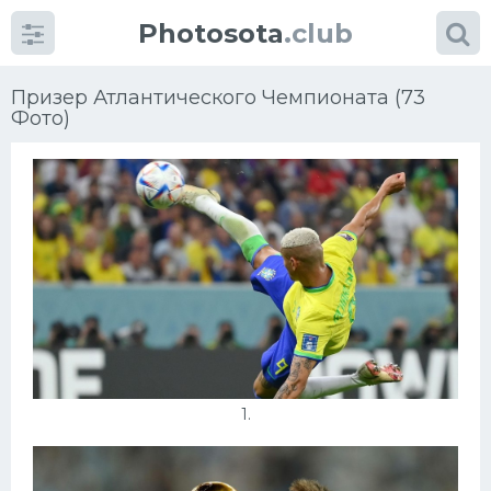
Photosota
.club
Призер Атлантического Чемпионата (73
Фото)
Категории
Фото
Много картинок...
Футбол
Баскетбол
1.
Хоккей
Велогонки