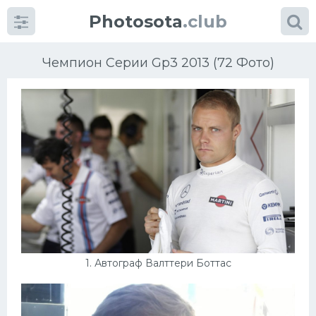
Photosota
.club
Чемпион Серии Gp3 2013 (72 Фото)
Категории
Фото
Много картинок...
Футбол
1. Автограф Валттери Боттас
Баскетбол
Хоккей
Велогонки