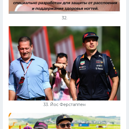
32.
33. Йос Ферстаппен