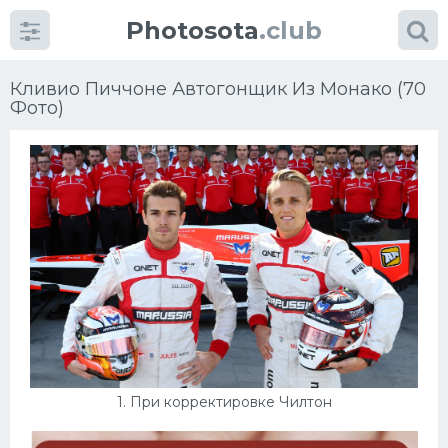
Photosota
.club
Кливио Пиччоне Автогонщик Из Монако (70
Фото)
Категории
Фото
Много картинок...
Футбол
Баскетбол
1. При корректировке Чилтон
Хоккей
Велогонки