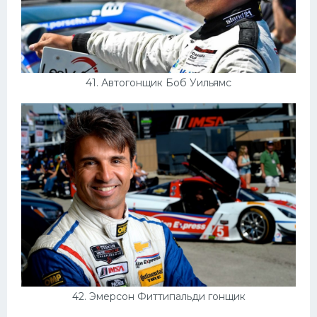
41. Автогонщик Боб Уильямс
42. Эмерсон Фиттипальди гонщик