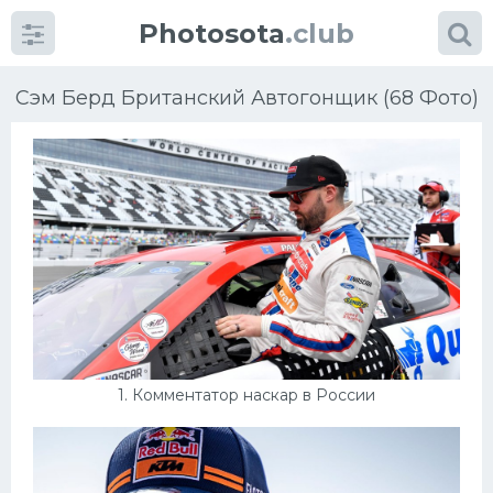
Photosota
.club
Сэм Берд Британский Автогонщик (68 Фото)
Категории
Фото
Много картинок...
Футбол
1. Комментатор наскар в России
Баскетбол
Хоккей
Велогонки