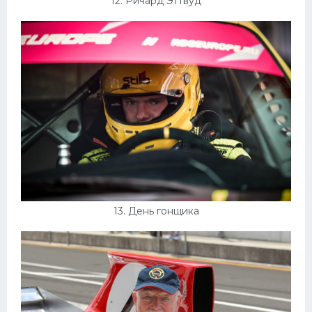
12. Ричард Эттвуд
13. День гонщика