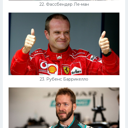
22. Фассбендер Ле-ман
23. Рубенс Баррикелло