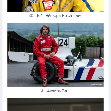
30. Дейл Эйнхард Википедия
31. Джеймс Хант