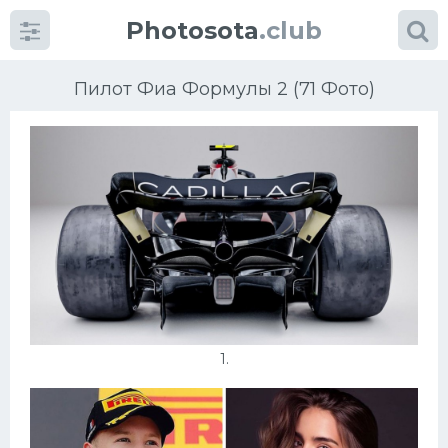
Photosota
.club
Пилот Фиа Формулы 2 (71 Фото)
Категории
Фото
Много картинок...
Футбол
1.
Баскетбол
Хоккей
Велогонки