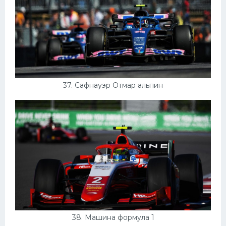
37. Сафнауэр Отмар альпин
38. Машина формула 1