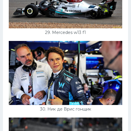
29. Mercedes w13 f1
30. Ник де Врис гонщик