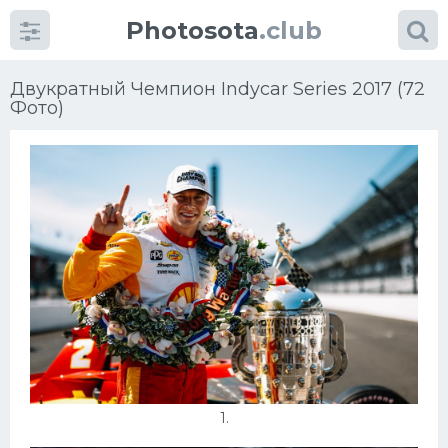
Photosota
.club
Двукратный Чемпион Indycar Series 2017 (72
Фото)
Категории
Фото
Много картинок...
Футбол
Баскетбол
Хоккей
1.
Велогонки