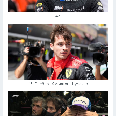
42.
43. Росберг Хэмилтон Шумахер