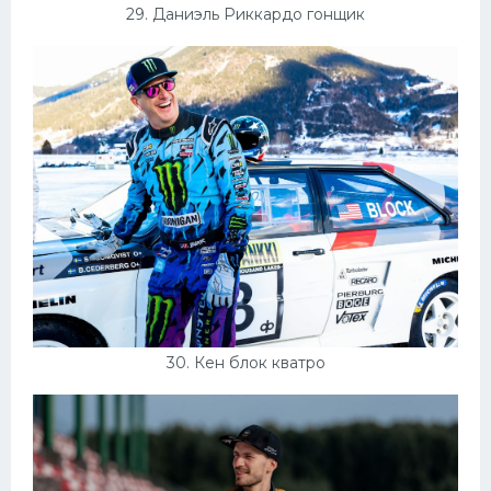
29. Даниэль Риккардо гонщик
30. Кен блок кватро