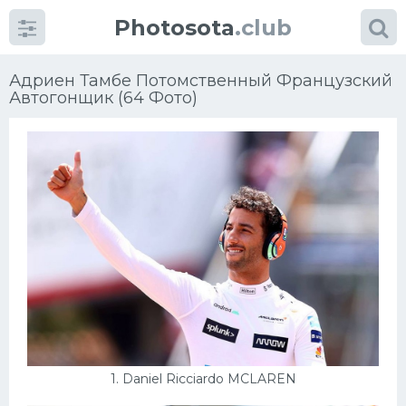
Photosota
.club
Адриен Тамбе Потомственный Французский
Автогонщик (64 Фото)
Категории
Фото
Много картинок...
Футбол
Баскетбол
Хоккей
1. Daniel Ricciardo MCLAREN
Велогонки