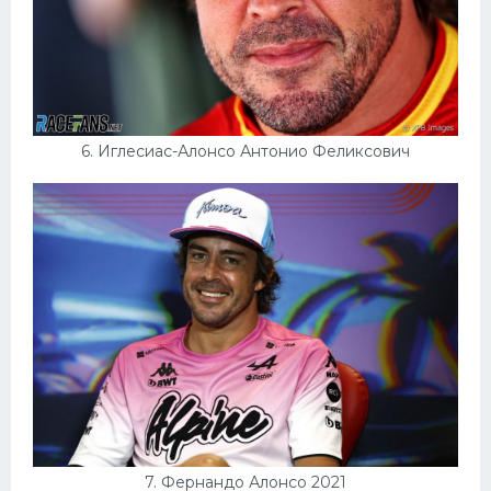
6. Иглесиас-Алонсо Антонио Феликсович
7. Фернандо Алонсо 2021