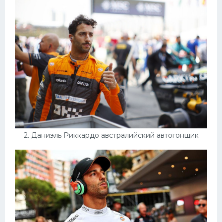
Конькобежный спорт
Тренажеры
Интерьеры квартир
2. Даниэль Риккардо австралийский автогонщик