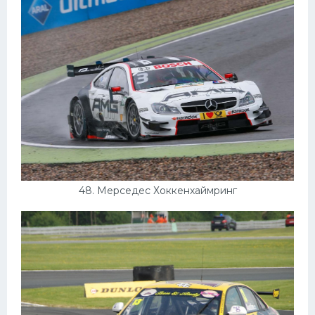
48. Мерседес Хоккенхаймринг