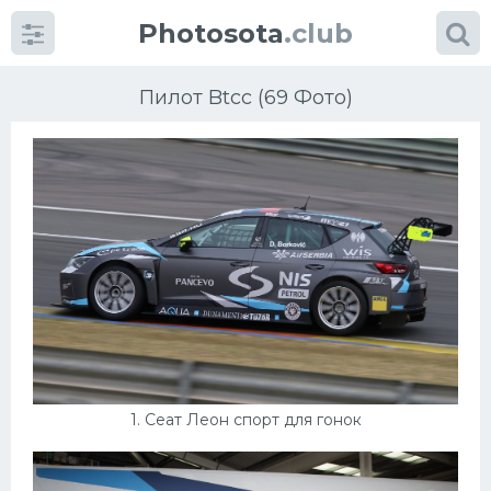
Photosota
.club
Пилот Btcc (69 Фото)
Категории
Фото
Много картинок...
Футбол
Баскетбол
1. Сеат Леон спорт для гонок
Хоккей
Велогонки