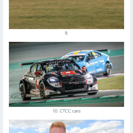
9.
10. CTCC cars