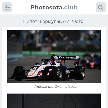
Photosota
.club
Пилот Формулы 3 (71 Фото)
Категории
Фото
Много картинок...
Футбол
1. Александр Смоляр 2022
Баскетбол
Хоккей
Велогонки