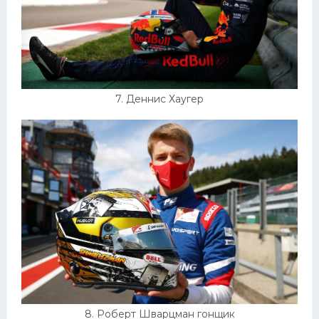
7. Деннис Хаугер
8. Роберт Шварцман гонщик