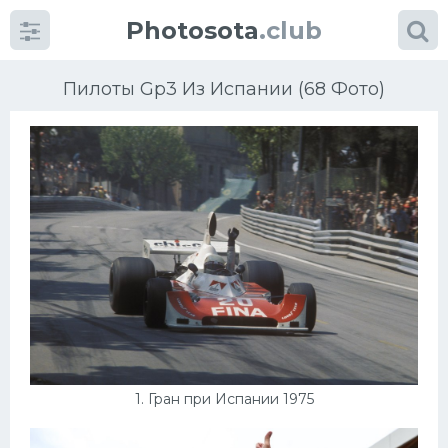
Photosota
.club
Пилоты Gp3 Из Испании (68 Фото)
Категории
Фото
Много картинок...
Футбол
Баскетбол
1. Гран при Испании 1975
Хоккей
Велогонки