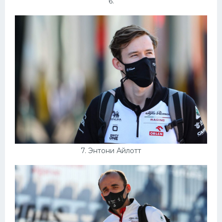
6.
7. Энтони Айлотт