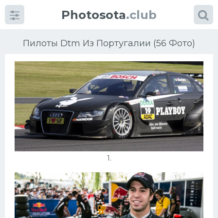
Photosota
.club
Пилоты Dtm Из Португалии (56 Фото)
Категории
Фото
Много картинок...
1.
Футбол
Баскетбол
Хоккей
Велогонки