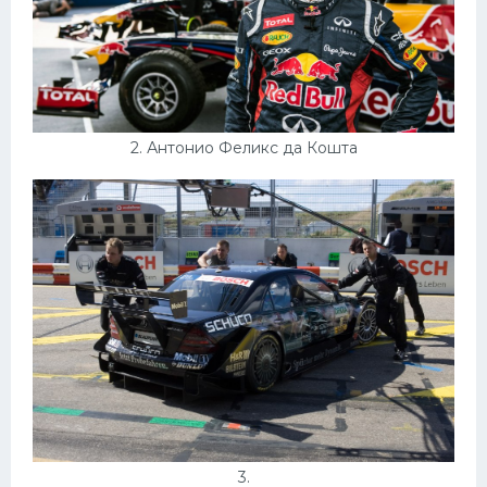
Конькобежный спорт
Тренажеры
Интерьеры квартир
2. Антонио Феликс да Кошта
3.