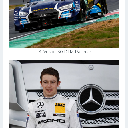
14. Volvo с30 DTM Racecar