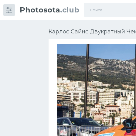
Photosota
.club
Категории
Фото
Карлос Сайнс Двукратный Чем
Много картинок...
Футбол
Баскетбол
Хоккей
Велогонки
Конькобежный спорт
Тренажеры
Интерьеры квартир