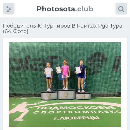
Photosota
.club
Победитель 10 Турниров В Рамках Pga Тура
(64 Фото)
Категории
Фото
Много картинок...
Футбол
Баскетбол
Хоккей
Велогонки