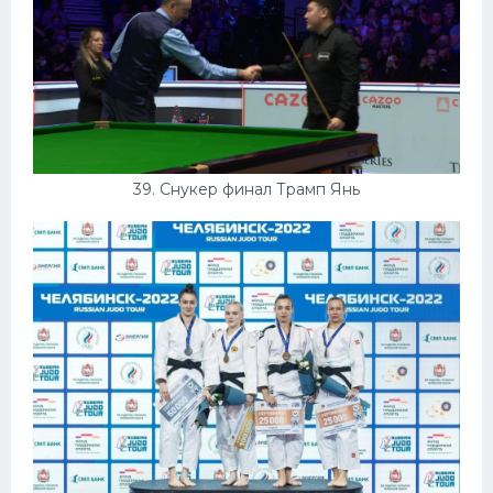
39. Снукер финал Трамп Янь