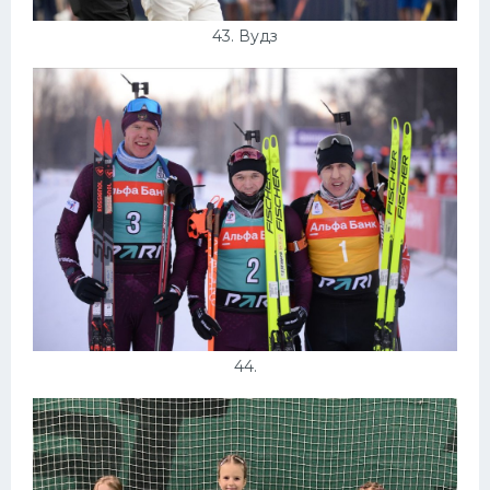
43. Вудз
44.