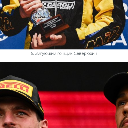
5. Зигующий гонщик Северюхин