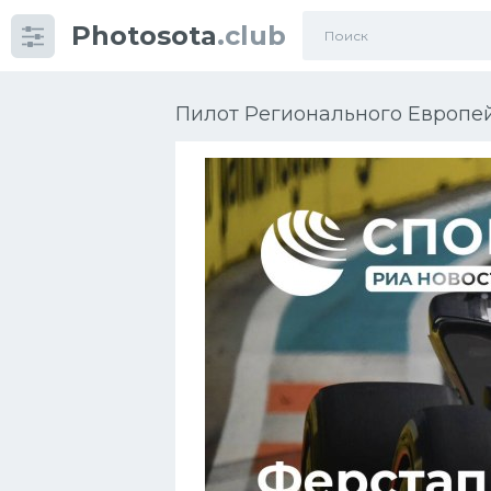
Photosota
.club
Категории
Фото
Пилот Регионального Европе
Много картинок...
Футбол
Баскетбол
Хоккей
Велогонки
Конькобежный спорт
Тренажеры
Интерьеры квартир