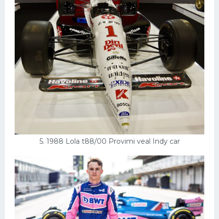
5. 1988 Lola t88/00 Provimi veal Indy car