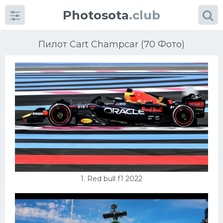
Photosota
.club
Пилот Cart Champcar (70 Фото)
Категории
Фото
Много картинок...
Футбол
1. Red bull f1 2022
Баскетбол
Хоккей
Велогонки