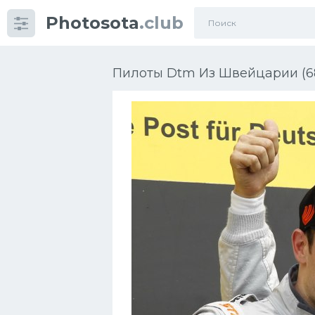
Photosota
.club
Категории
Фото
Пилоты Dtm Из Швейцарии (6
Много картинок...
Футбол
Баскетбол
Хоккей
Велогонки
Конькобежный спорт
Тренажеры
Интерьеры квартир