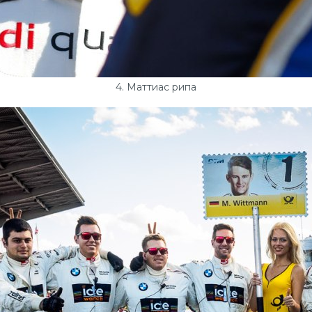
4. Маттиас рипа