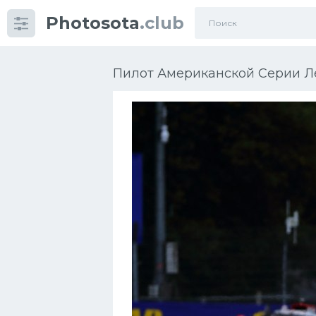
Photosota
.club
Категории
Фото
Пилот Американской Серии Ле
Много картинок...
Футбол
Баскетбол
Хоккей
Велогонки
Конькобежный спорт
Тренажеры
Интерьеры квартир