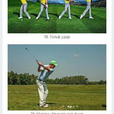
18. Гольф удар
19. Мартин Крамер гольфист