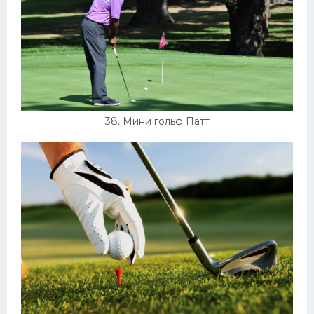
38. Мини гольф Патт