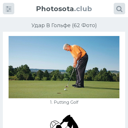
Photosota
.club
Удар В Гольфе (62 Фото)
Категории
Фото
Много картинок...
Футбол
1. Putting Golf
Баскетбол
Хоккей
Велогонки