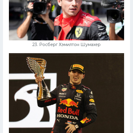
23. Росберг Хэмилтон Шумахер