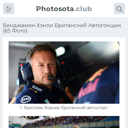
Photosota
.club
Бенджамин Хэнли Британский Автогонщик
(65 Фото)
Категории
Фото
Много картинок...
Футбол
Баскетбол
1. Кристиан Хорнер британский автоспорт
Хоккей
Велогонки