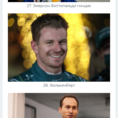
27. Эмерсон Фиттипальди гонщик
28. Хюлькенберг