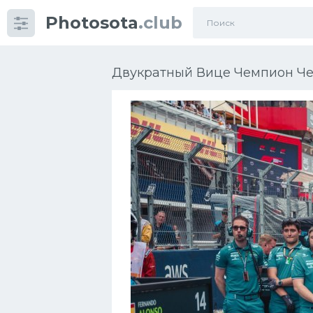
Photosota
.club
Категории
Фото
Двукратный Вице Чемпион Че
Много картинок...
Футбол
Баскетбол
Хоккей
Велогонки
Конькобежный спорт
Тренажеры
Интерьеры квартир