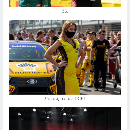
33.
34. Грид герлз РСКГ