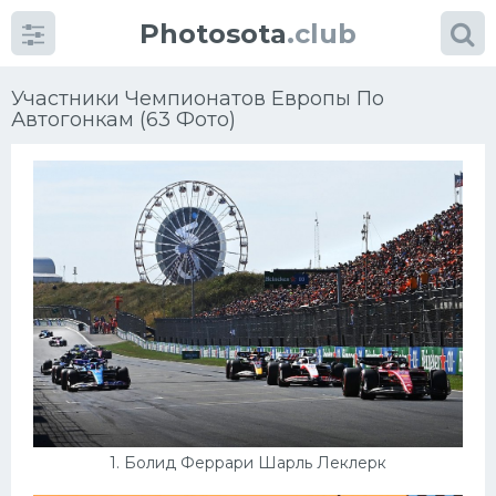
Photosota
.club
Участники Чемпионатов Европы По
Автогонкам (63 Фото)
Категории
Фото
Много картинок...
Футбол
Баскетбол
Хоккей
1. Болид Феррари Шарль Леклерк
Велогонки