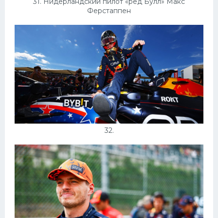
31. Нидерландский пилот «ред Булл» Макс
Ферстаппен
32.