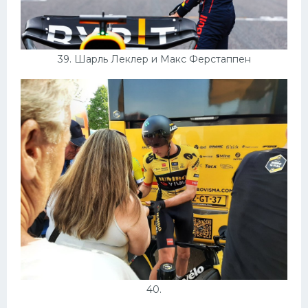
39. Шарль Леклер и Макс Ферстаппен
40.