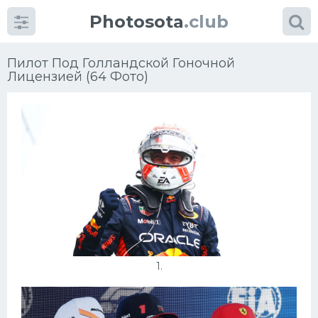
Photosota
.club
Пилот Под Голландской Гоночной
Лицензией (64 Фото)
Категории
Фото
Много картинок...
Футбол
1.
Баскетбол
Хоккей
Велогонки