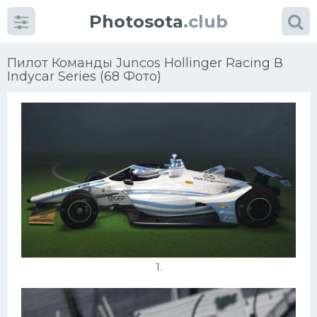
Photosota
.club
Пилот Команды Juncos Hollinger Racing В
Indycar Series (68 Фото)
Категории
Фото
Много картинок...
Футбол
Баскетбол
1.
Хоккей
Велогонки