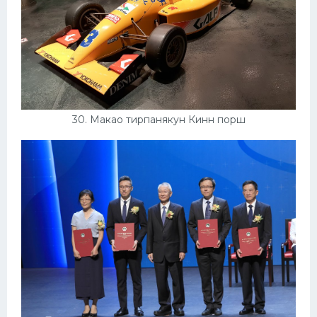
30. Макао тирпанякун Кинн порш