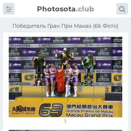
Photosota
.club
Победитель Гран При Макао (66 Фото)
Категории
Фото
Много картинок...
Футбол
Баскетбол
Хоккей
1.
Велогонки