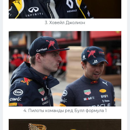
3. Ховейл Джолион
4. Пилоты команды ред Булл формула 1