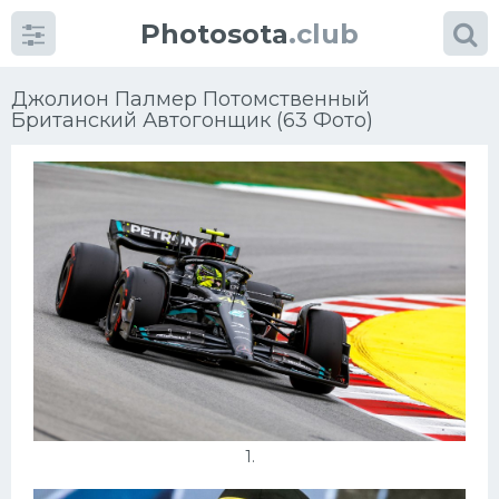
Photosota
.club
Джолион Палмер Потомственный
Британский Автогонщик (63 Фото)
Категории
Фото
Много картинок...
Футбол
Баскетбол
Хоккей
Велогонки
1.
Конькобежный спорт
Тренажеры