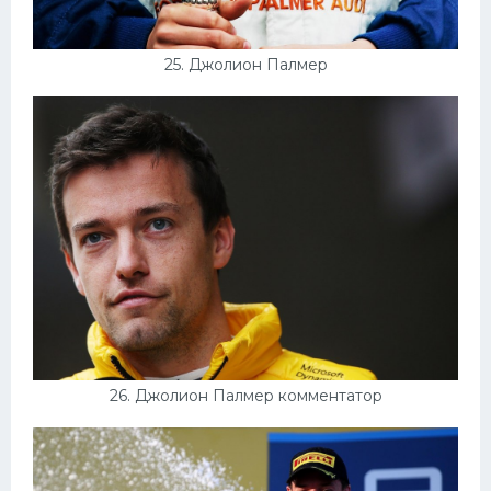
25. Джолион Палмер
26. Джолион Палмер комментатор