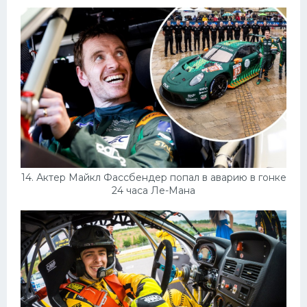
14. Актер Майкл Фассбендер попал в аварию в гонке
24 часа Ле-Мана