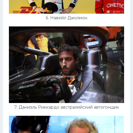
6. Навейл Джолион
7. Даниэль Риккардо австралийский автогонщик