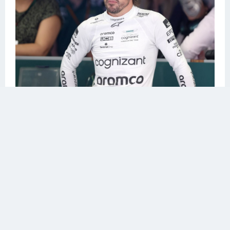
30.
31. Хавеил Джолион с боку