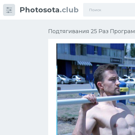
Photosota
.club
Категории
Фото
Подтягивания 25 Раз Програм
Много картинок...
Футбол
Баскетбол
Хоккей
Велогонки
Конькобежный спорт
Тренажеры
Интерьеры квартир