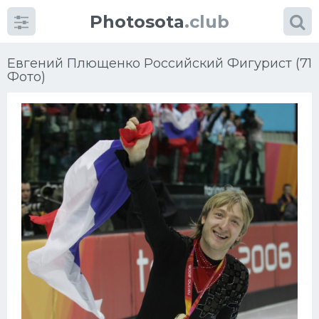
Photosota
.club
Евгений Плющенко Российский Фигурист (71
Фото)
Категории
Фото
Много картинок...
Футбол
Баскетбол
Хоккей
Велогонки