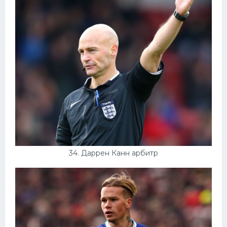
34. Даррен Канн арбитр