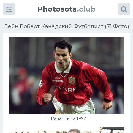
Photosota
.club
Лейн Роберт Канадский Футболист (71 Фото)
Категории
Фото
Много картинок...
Футбол
Баскетбол
1. Райан Гиггз 1992
Хоккей
Велогонки