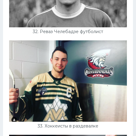
32. Реваз Челебадзе футболист
33. Хоккеисты в раздевалке