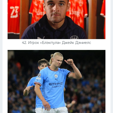
42. Игрок «Блэкпула» Джейк Дэниелс