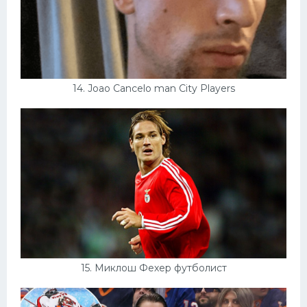
14. Joao Cancelo man City Players
15. Миклош Фехер футболист