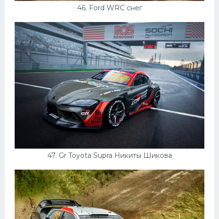
46. Ford WRC снег
47. Gr Toyota Supra Никиты Шикова