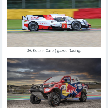
36. Коджи Сато ( gazoo Racing,