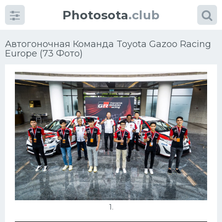
Photosota
.club
Автогоночная Команда Toyota Gazoo Racing
Europe (73 Фото)
Категории
Фото
Много картинок...
Футбол
Баскетбол
Хоккей
1.
Велогонки