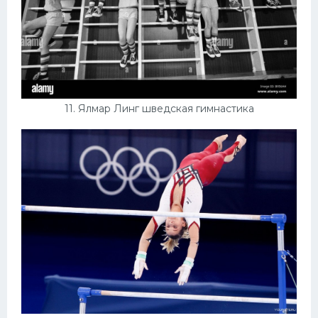
11. Ялмар Линг шведская гимнастика