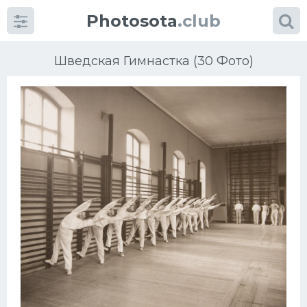
Photosota
.club
Шведская Гимнастка (30 Фото)
Категории
Фото
Много картинок...
Футбол
Баскетбол
Хоккей
Велогонки