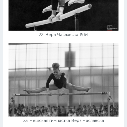
22. Вера Чаславска 1964
23. Чешская гимнастка Вера Чаславска