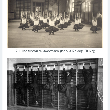
7. Шведская гимнастика (пер и Ялмар Линг);