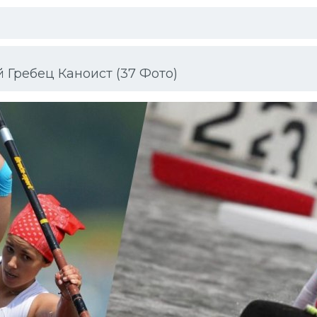
 Гребец Каноист (37 Фото)