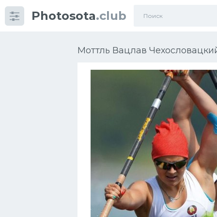
Photosota
.club
Категории
Фото
Моттль Вацлав Чехословацкий
Много картинок...
Футбол
Баскетбол
Хоккей
Велогонки
Конькобежный спорт
Тренажеры
Интерьеры квартир