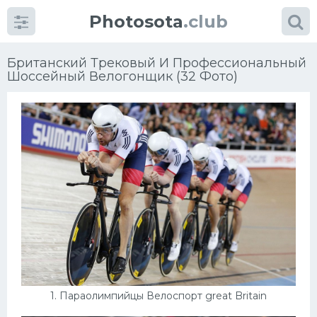
Photosota
.club
Британский Трековый И Профессиональный
Шоссейный Велогонщик (32 Фото)
Категории
Фото
Много картинок...
Футбол
Баскетбол
Хоккей
1. Параолимпийцы Велоспорт great Britain
Велогонки