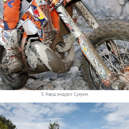
5. Хард эндуро Сузуки