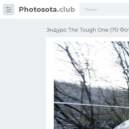
Photosota
.club
Категории
Фото
Эндуро The Tough One (70 Фо
Много картинок...
Футбол
Баскетбол
Хоккей
Велогонки
Конькобежный спорт
Тренажеры
Интерьеры квартир