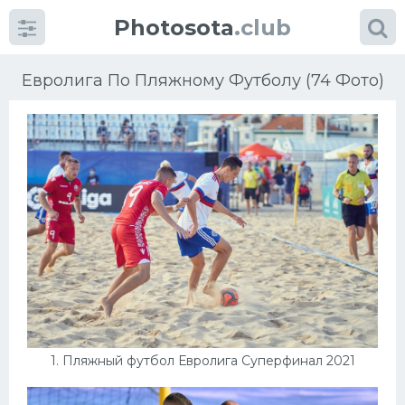
Photosota
.club
Евролига По Пляжному Футболу (74 Фото)
Категории
Фото
Много картинок...
Футбол
Баскетбол
1. Пляжный футбол Евролига Суперфинал 2021
Хоккей
Велогонки