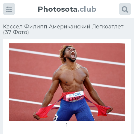
Photosota
.club
Кассел Филипп Американский Легкоатлет
(37 Фото)
Категории
Фото
Много картинок...
Футбол
Баскетбол
Хоккей
1.
Велогонки