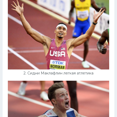
Конькобежный спорт
Тренажеры
Интерьеры квартир
2. Сидни Маклафлин легкая атлетика