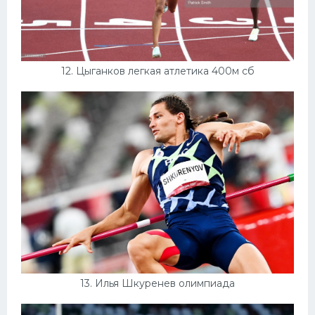
12. Цыганков легкая атлетика 400м сб
13. Илья Шкуренев олимпиада