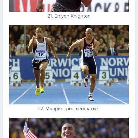
21. Erriyon Knighton
22. Моррис Грин легкоатлет