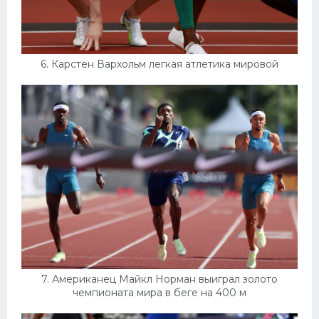
6. Карстен Вархольм легкая атлетика мировой
7. Американец Майкл Норман выиграл золото
чемпионата мира в беге на 400 м