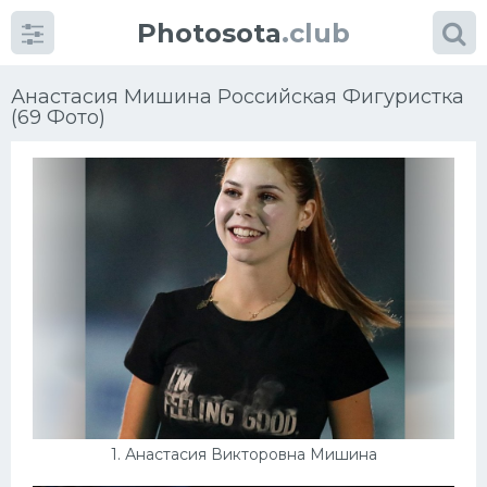
Photosota
.club
Анастасия Мишина Российская Фигуристка
(69 Фото)
Категории
Фото
Много картинок...
Футбол
Баскетбол
Хоккей
1. Анастасия Викторовна Мишина
Велогонки