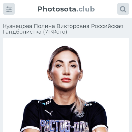
Photosota
.club
Кузнецова Полина Викторовна Российская
Гандболистка (71 Фото)
Категории
Фото
Много картинок...
Футбол
Баскетбол
Хоккей
Велогонки