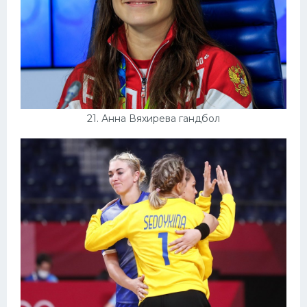
21. Анна Вяхирева гандбол