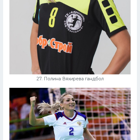
27. Полина Вяхирева гандбол