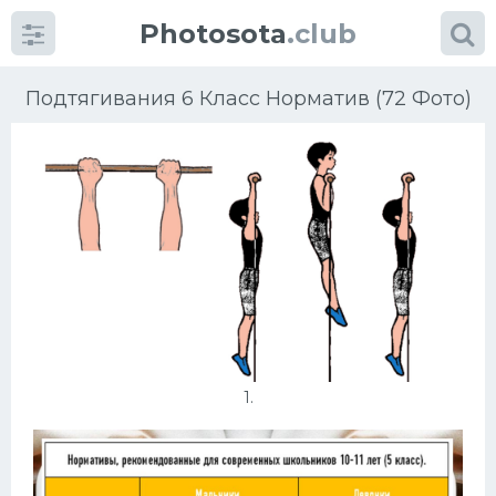
Photosota
.club
Подтягивания 6 Класс Норматив (72 Фото)
Категории
Фото
Много картинок...
Футбол
1.
Баскетбол
Хоккей
Велогонки