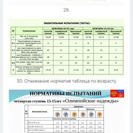
29.
30. Отжимание норматив таблица по возрасту