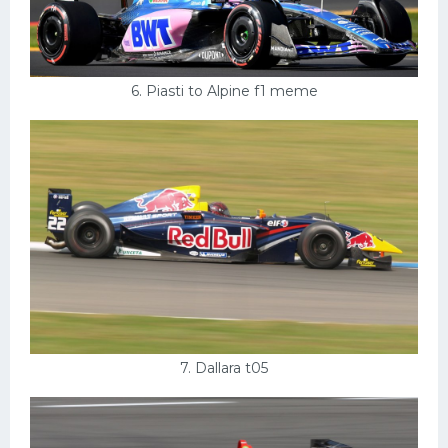
6. Piasti to Alpine f1 meme
7. Dallara t05