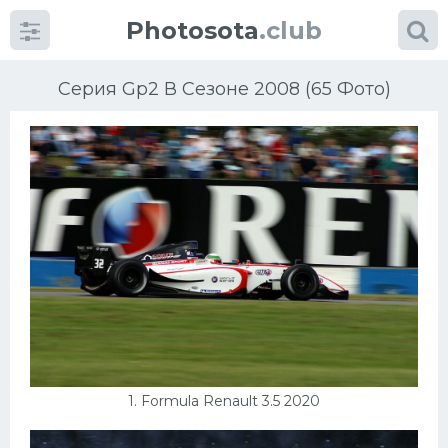
Photosota
.club
Серия Gp2 В Сезоне 2008 (65 Фото)
Категории
Фото
Много картинок...
Футбол
Баскетбол
1. Formula Renault 3.5 2020
Хоккей
Велогонки