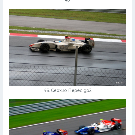
46. Серхио Перес gp2