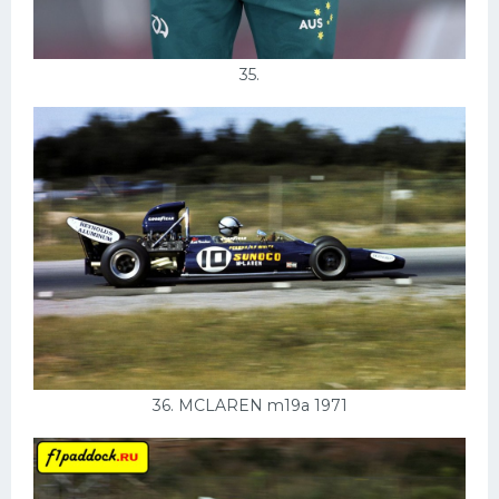
35.
36. MCLAREN m19a 1971