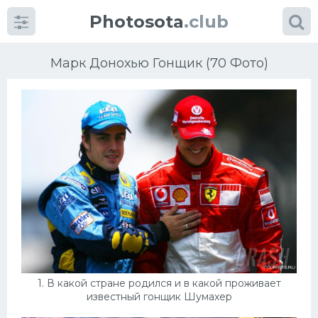
Photosota
.club
Марк Донохью Гонщик (70 Фото)
Категории
Фото
Много картинок...
Футбол
Баскетбол
1. В какой стране родился и в какой проживает
Хоккей
известный гонщик Шумахер
Велогонки