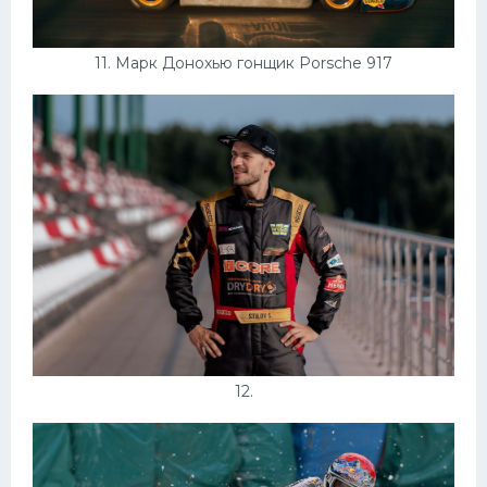
11. Марк Донохью гонщик Porsche 917
12.