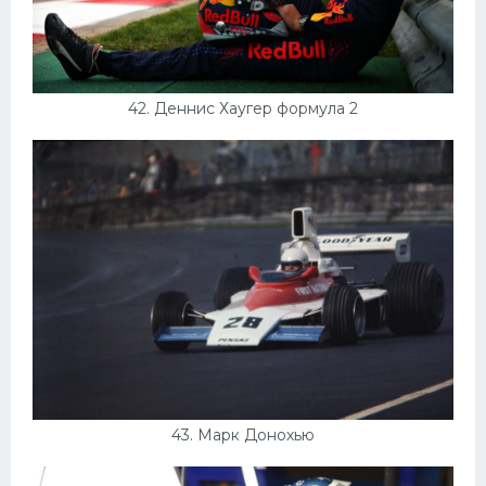
42. Деннис Хаугер формула 2
43. Марк Донохью