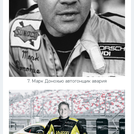
7. Марк Донохью автогонщик авария