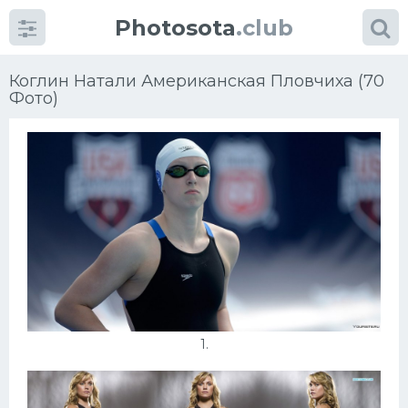
Photosota
.club
Коглин Натали Американская Пловчиха (70
Фото)
Категории
Фото
Много картинок...
Футбол
Баскетбол
1.
Хоккей
Велогонки