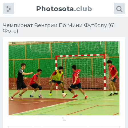
Photosota
.club
Чемпионат Венгрии По Мини Футболу (61
Фото)
Категории
Фото
Много картинок...
Футбол
Баскетбол
Хоккей
1.
Велогонки