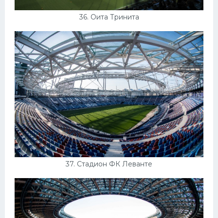
36. Оита Тринита
37. Стадион ФК Леванте