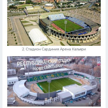
Конькобежный спорт
Тренажеры
Интерьеры квартир
2. Стадион Сардиния Арена Кальяри