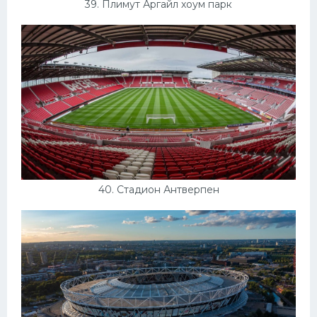
39. Плимут Аргайл хоум парк
40. Стадион Антверпен