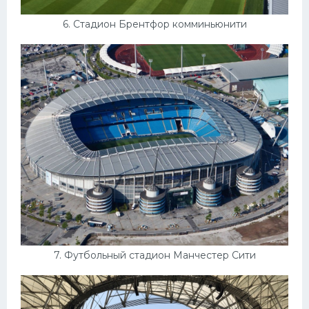
6. Стадион Брентфор комминьюнити
7. Футбольный стадион Манчестер Сити