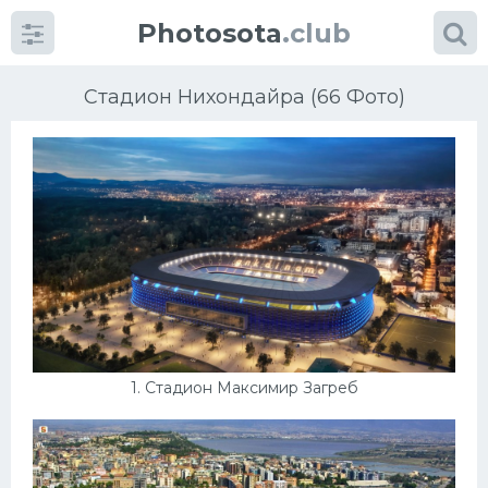
Photosota
.club
Стадион Нихондайра (66 Фото)
Категории
Фото
Много картинок...
Футбол
1. Стадион Максимир Загреб
Баскетбол
Хоккей
Велогонки