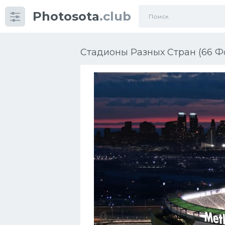
Photosota
.club
Категории
Фото
Стадионы Разных Стран (66 Ф
Много картинок...
Футбол
Баскетбол
Хоккей
Велогонки
Конькобежный спорт
Тренажеры
Интерьеры квартир