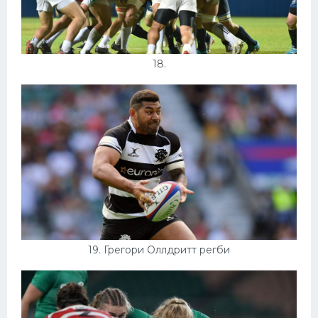
18.
19. Грегори Оллдритт регби