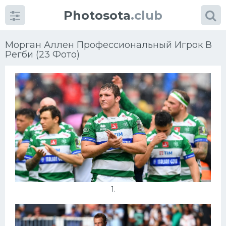
Photosota
.club
Морган Аллен Профессиональный Игрок В
Регби (23 Фото)
Категории
Фото
Много картинок...
Футбол
Баскетбол
Хоккей
1.
Велогонки
Конькобежный спорт