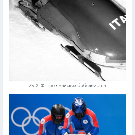
26. Х. Ф. про ямайских бобслеистов