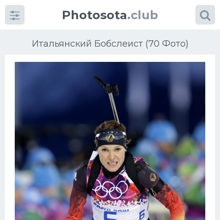
Photosota
.club
Итальянский Бобслеист (70 Фото)
Категории
Фото
Много картинок...
Футбол
Баскетбол
Хоккей
Велогонки