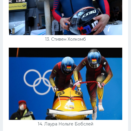
13. Стивен Холкомб
14. Лаура Нольте Бобслей