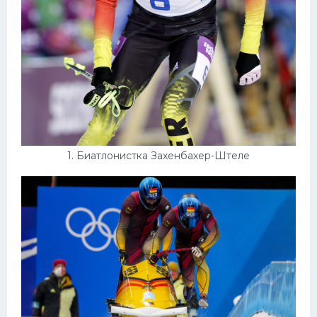
Конькобежный спорт
Тренажеры
Интерьеры квартир
1. Биатлонистка Захенбахер-Штеле