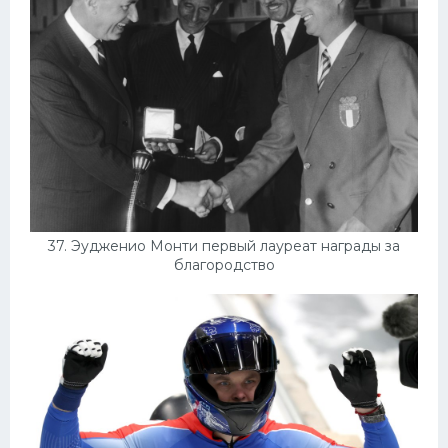
37. Эудженио Монти первый лауреат награды за
благородство