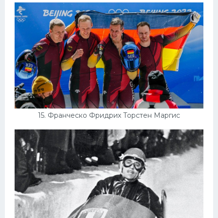
15. Франческо Фридрих Торстен Маргис