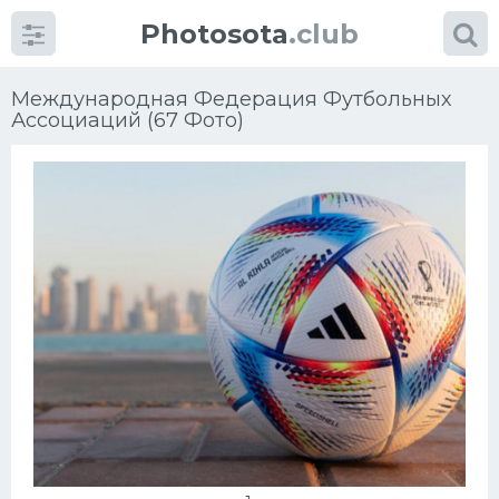
Photosota
.club
Международная Федерация Футбольных
Ассоциаций (67 Фото)
Категории
Фото
Много картинок...
Футбол
Баскетбол
Хоккей
Велогонки