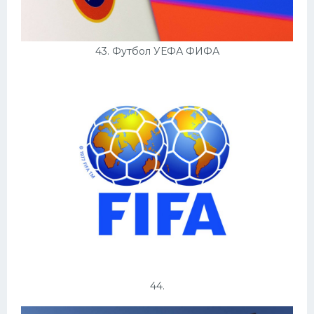
43. Футбол УЕФА ФИФА
44.